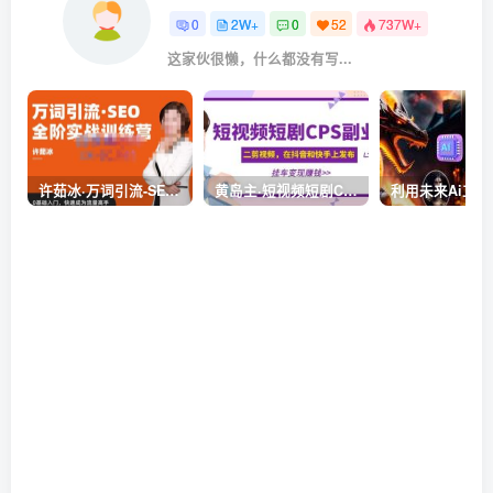
0
2W+
0
52
737W+
这家伙很懒，什么都没有写...
许茹冰·万词引流-SEO全阶实战训练营，0基础入门，快速成为流量高手
黄岛主·短视频短剧CPS副业项目：二剪视频在抖音和快手上发布，挂车变现